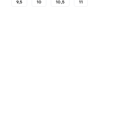
9,5
10
10,5
11
Gants de gardien
Gants de gardien SP
Gants de gard