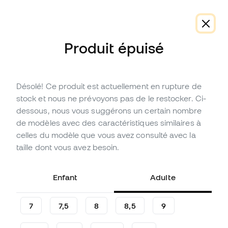
-10 % code FLDAY10
Produit épuisé
Désolé! Ce produit est actuellement en rupture de
En promotion
Épuisé
Jusqu'à
60
Points Member
stock et nous ne prévoyons pas de le restocker. Ci-
Gants SP Fútbol Earhart Pro
dessous, nous vous suggérons un certain nombre
de modèles avec des caractéristiques similaires à
(
19
)
celles du modèle que vous avez consulté avec la
19
,
99
€
taille dont vous avez besoin.
79
,
99
€
-75%
Vous économisez
60,00 €
Enfant
Adulte
7
7,5
8
8,5
9