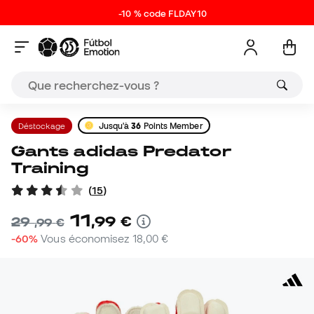
-10 % code FLDAY10
Déstockage
Jusqu'à
36
Points Member
Gants adidas Predator
Training
(
15
)
11
,
99
€
29
,
99
€
-60%
Vous économisez
18,00 €