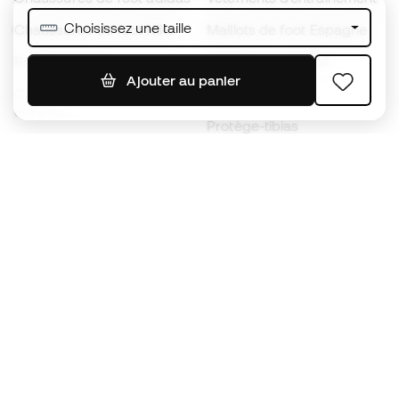
Choisissez une taille
Chaussures de foot Nike
Maillots de foot Espagne
Ballons de foot
Maillots de football
Ajouter au panier
Chaussures de foot pour
Imperméables
enfants
Protège-tibias
Gants pour enfant
Vêtements de gardien de
Chaussures pour enfants
but
Vètements pour enfants
Black Friday
Devenez
Member
dès maintenant
Cumulez des points et économisez sur vos
achats