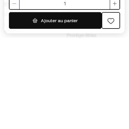
Chaussures de foot Nike
Maillots de foot Espagne
Ballons de foot
Maillots de football
Ajouter au panier
Chaussures de foot pour
Imperméables
enfants
Protège-tibias
Gants pour enfant
Vêtements de gardien de
Chaussures pour enfants
but
Vètements pour enfants
Black Friday
Devenez
Member
dès maintenant
Cumulez des points et économisez sur vos
achats