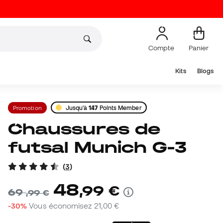
Compte
Panier
Kits
Blogs
Promotion
Jusqu'à
147
Points Member
Chaussures de
futsal Munich G-3
(
3
)
48
,
99
€
69
,
99
€
-30%
Vous économisez
21,00 €