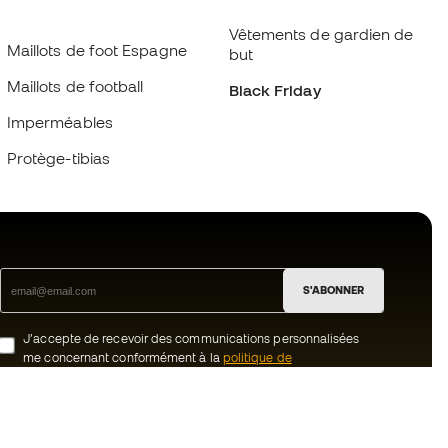
Vêtements de gardien de
Maillots de foot Espagne
but
Maillots de football
Black Friday
Imperméables
Protège-tibias
S'ABONNER
J’accepte de recevoir des communications personnalisées
me concernant conformément à la
politique de
confidentialité
de Sports Emotion.