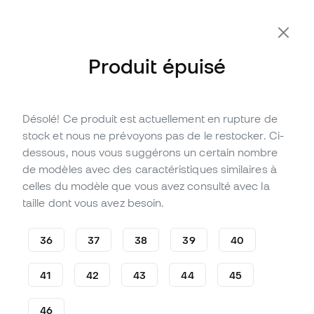
-10 % code FLDAY10
Produit épuisé
Désolé! Ce produit est actuellement en rupture de
Épuisé
Jusqu'à
264
Points Member
stock et nous ne prévoyons pas de le restocker. Ci-
Chaussure de football Puma
dessous, nous vous suggérons un certain nombre
Ultra 5 Ultimate FG
de modèles avec des caractéristiques similaires à
celles du modèle que vous avez consulté avec la
(
13
)
taille dont vous avez besoin.
87
,
99
€
229
,
99
€
-62%
Vous économisez
142,00 €
36
37
38
39
40
41
42
43
44
45
46