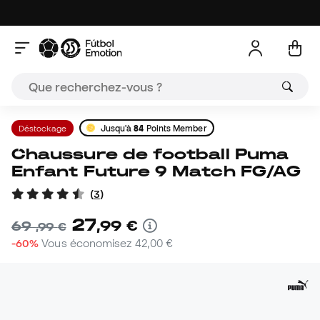
Déstockage
Jusqu'à
84
Points Member
Chaussure de football Puma
Enfant Future 9 Match FG/AG
(
3
)
27
,
99
€
69
,
99
€
-60%
Vous économisez
42,00 €