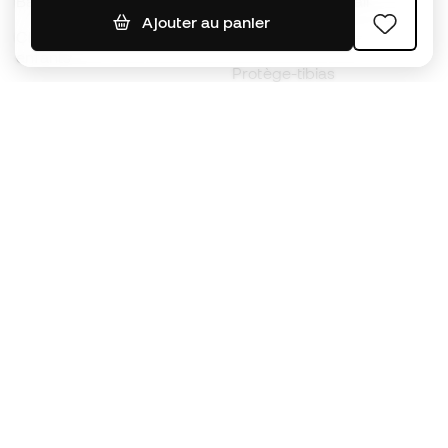
Ballons de foot
Maillots de football
Ajouter au panier
Chaussures de foot pour
Imperméables
enfants
Protège-tibias
Gants pour enfant
Vêtements de gardien de
Chaussures pour enfants
but
Vètements pour enfants
Black Friday
Devenez
Member
dès maintenant
Cumulez des points et économisez sur vos
achats
Accès prioritaire à des produits exclusifs
Rejoignez plus d’un demi-million de membres.