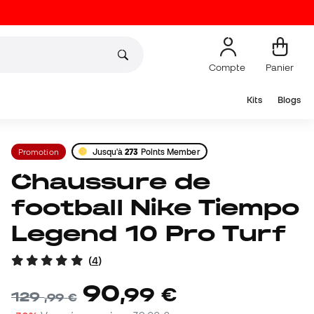
Compte
Panier
Kits
Blogs
Promotion
Jusqu'à
273
Points Member
Chaussure de
football Nike Tiempo
Legend 10 Pro Turf
(
4
)
90
,
99
€
129
,
99
€