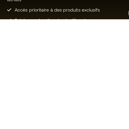
Accès prioritaire à des produits exclusifs
Rejoignez plus d’un demi-million de
membres.
Besoin d'aide ?
Fútbol Emot
Service client
La communa
Échanges et retours
Rejoignez no
Guide de l'équipement de football
Conditions g
Guide des tailles
Politique de 
Compliance
Politique de c
Sites Web internationaux de
Mentions Lég