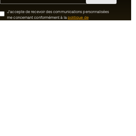
J’accepte de recevoir des communications personnalisées
me concernant conformément à la
politique de
confidentialité
de Sports Emotion.
ion
#BeTheBest
uté Member
Chez Sports Emotion, nous encourageons
une culture de vie sportive axée sur le
tre équipe
bien-être total de l’athlète, grâce à un
écosystème construit autour de la
énérales de vente
spécialisation de chacune des marques
qui composent le groupe.
cookies
Voir tous les magasins
onfidentialité
ales