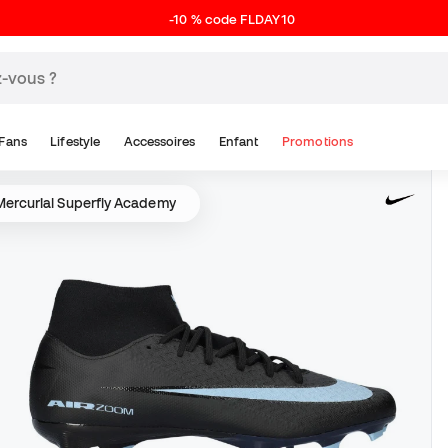
-10 % code FLDAY10
Fans
Lifestyle
Accessoires
Enfant
Promotions
ercurial Superfly Academy