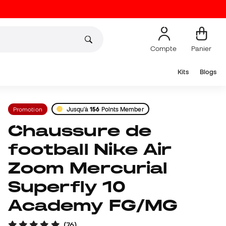
Compte
Panier
Kits
Blogs
Promotion
Jusqu'à
156
Points Member
Chaussure de
football Nike Air
Zoom Mercurial
Superfly 10
Academy FG/MG
(
76
)