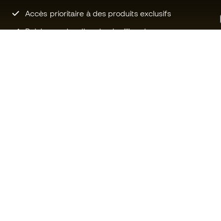
Accès prioritaire à des produits exclusifs
Rejoignez plus d’un demi-million de
membres.
Besoin d'aide ?
Fútbol Emot
Service client
La communa
Échanges et retours
Rejoignez no
Guide de l'équipement de football
Conditions g
Guide des tailles
Politique de 
Compliance
Politique de c
Sites Web internationaux de
Mentions Lég