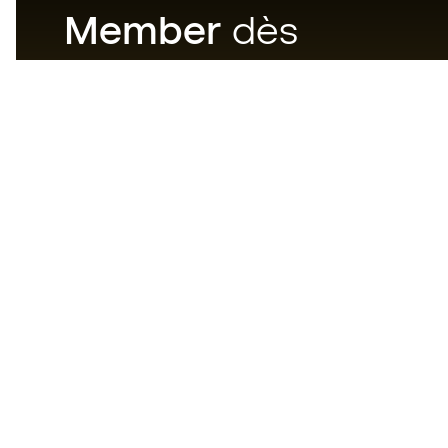
Member
dès
maintenant
Téléchargez maintenant
l'application pour les
passionnés du matériel de foot
et profitez d'un achat plus
rapide et pratique.