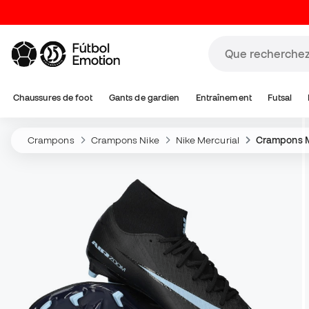
Chaussures de foot
Gants de gardien
Entraînement
Futsal
Crampons
Crampons Nike
Nike Mercurial
Crampons M