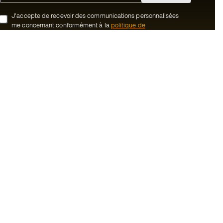
J’accepte de recevoir des communications personnalisées
me concernant conformément à la
politique de
confidentialité
de Sports Emotion.
ion
#BeTheBest
uté Member
Chez Sports Emotion, nous encourageons
une culture de vie sportive axée sur le
tre équipe
bien-être total de l’athlète, grâce à un
écosystème construit autour de la
énérales de vente
spécialisation de chacune des marques
qui composent le groupe.
cookies
Voir tous les magasins
onfidentialité
ales
Basketball Emotion