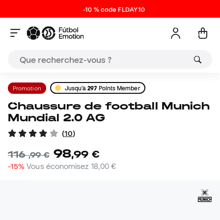
-10 % code FLDAY10
Promotion
Jusqu'à
297
Points Member
Chaussure de football Munich
Mundial 2.0 AG
(
10
)
98
,
99
€
116
,
99
€
-15%
Vous économisez
18,00 €