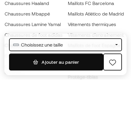
Chaussures Haaland
Maillots FC Barcelona
Chaussures Mbappé
Maillots Atlético de Madrid
Chaussures Lamine Yamal
Vêtements thermiques
Chaussures de foot adidas
Vêtements d’entraînement
Choisissez une taille
Chaussures de foot Nike
Maillots de foot Espagne
Ballons de foot
Maillots de football
Ajouter au panier
Chaussures de foot pour
Imperméables
enfants
Protège-tibias
Gants pour enfant
Vêtements de gardien de
Chaussures pour enfants
but
Vètements pour enfants
Black Friday