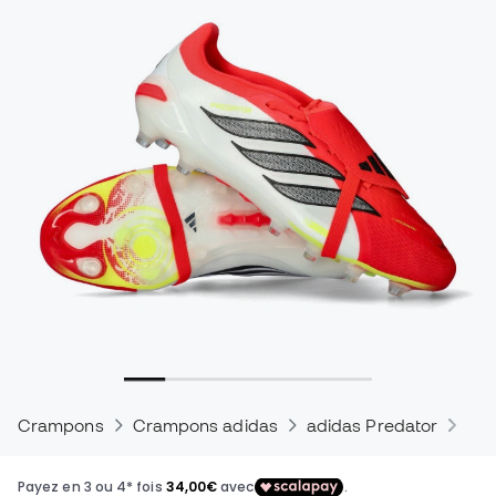
Crampons
Crampons adidas
adidas Predator
Cra