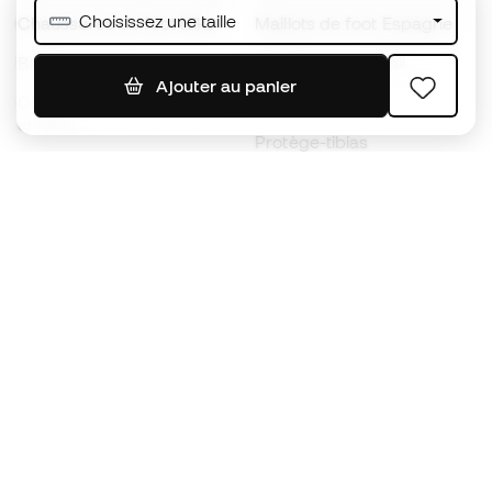
Choisissez une taille
Chaussures de foot Nike
Maillots de foot Espagne
Ballons de foot
Maillots de football
Ajouter au panier
Chaussures de foot pour
Imperméables
enfants
Protège-tibias
Gants pour enfant
Vêtements de gardien de
Chaussures pour enfants
but
Vètements pour enfants
Black Friday
Devenez
Member
dès maintenant
Cumulez des points et économisez sur vos
achats