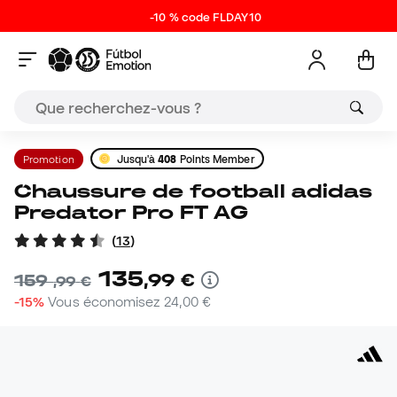
-10 % code FLDAY10
Promotion
Jusqu'à
408
Points Member
Chaussure de football adidas
Predator Pro FT AG
(
13
)
135
,
99
€
159
,
99
€
-15%
Vous économisez
24,00 €