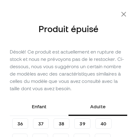
-10 % code FLDAY10
Produit épuisé
Désolé! Ce produit est actuellement en rupture de
Épuisé
Jusqu'à
132
Points Member
stock et nous ne prévoyons pas de le restocker. Ci-
Chaussure de football adidas
dessous, nous vous suggérons un certain nombre
Enfant Predator League FT FG
de modèles avec des caractéristiques similaires à
celles du modèle que vous avez consulté avec la
(
11
)
taille dont vous avez besoin.
43
,
99
€
79
,
99
€
-45%
Vous économisez
36,00 €
Enfant
Adulte
36
37
38
39
40