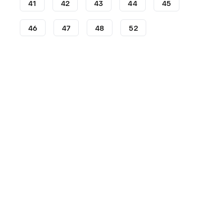
41
42
43
44
45
46
47
48
52
Crampons
Crampons adidas
adidas Predator
Cra