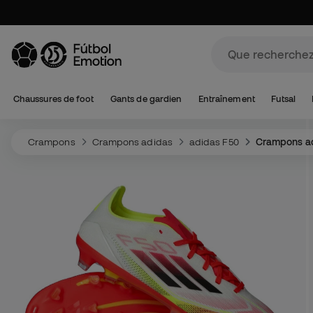
Chaussures de foot
Gants de gardien
Entraînement
Futsal
Crampons
Crampons adidas
adidas F50
Crampons ad