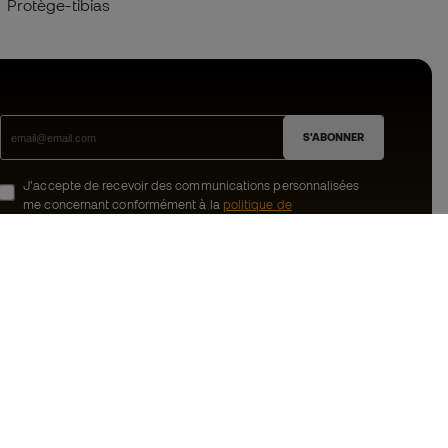
Protège-tibias
S'ABONNER
J’accepte de recevoir des communications personnalisées
me concernant conformément à la
politique de
confidentialité
de Sports Emotion.
ion
#BeTheBest
uté Member
Chez Sports Emotion, nous encourageons
une culture de vie sportive axée sur le
tre équipe
bien-être total de l’athlète, grâce à un