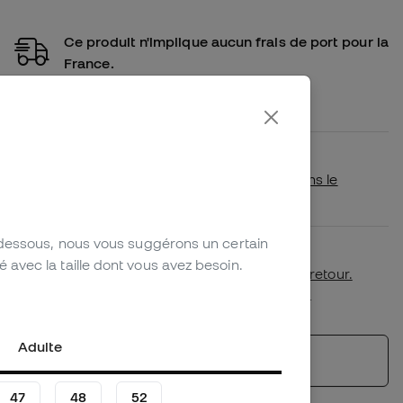
Ce produit n'implique aucun frais de port pour la
France.
Achetez ce produit et il vous sera livré
gratuitement
Disponibilité en magasin
Vérifiez si ce produit est disponible dans le
magasin le plus proche de chez vous.
-dessous, nous vous suggérons un certain
Premier échange de taille gratuit.
avec la taille dont vous avez besoin.
Plus de détails dans notre
politique de retour.
*Non applicable aux produits personnalisés.
Adulte
Voir les produits similaires
47
48
52