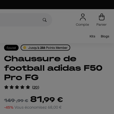
Compte
Panier
Kits
Blogs
Épuisé
Jusqu'à
246
Points Member
Chaussure de
football adidas F50
Pro FG
(
20
)
81
,
99
€
149
,
99
€
-45%
Vous économisez
68,00 €