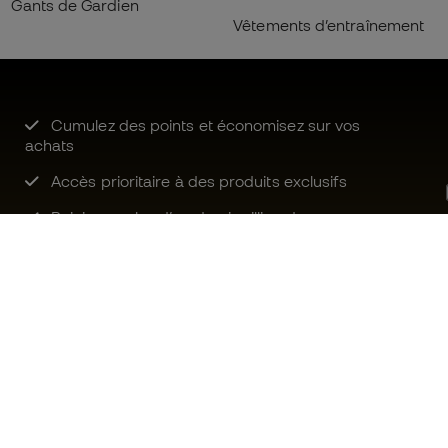
Gants de Gardien
Vêtements d’entraînement
Cumulez des points et économisez sur vos
achats
Accès prioritaire à des produits exclusifs
Rejoignez plus d’un demi-million de
membres.
Besoin d'aide ?
Fútbol Emot
Service client
La communa
Échanges et retours
Rejoignez no