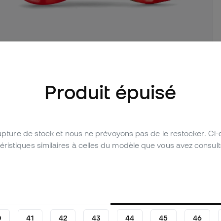
d'images (2)
Produit épuisé
Laissez un avis (20)
Tableau comparatif
rupture de stock et nous ne prévoyons pas de le restocker. Ci
stiques similaires à celles du modèle que vous avez consulté 
0
41
42
43
44
45
46