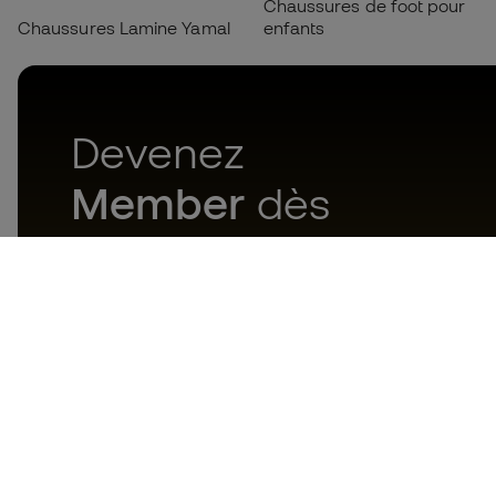
Chaussures de foot pour
Chaussures Lamine Yamal
enfants
Devenez
Member
dès
maintenant
Téléchargez maintenant
l'application pour les
passionnés du matériel de foot