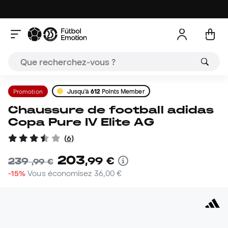
Promotion
Jusqu'à
612
Points Member
Chaussure de football adidas
Copa Pure IV Elite AG
(
6
)
203
,
99
€
239
,
99
€
-15%
Vous économisez
36,00 €