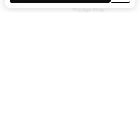
enfants
Protège-tibias
Gants pour enfant
Vêtements de gardien de
Chaussures pour enfants
but
Vètements pour enfants
Black Friday
Devenez
Member
dès maintenant
Cumulez des points et économisez sur vos
achats
Accès prioritaire à des produits exclusifs
Rejoignez plus d’un demi-million de membres.