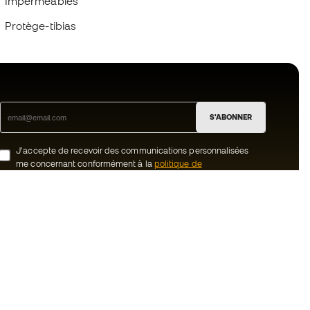
Imperméables
Protège-tibias
S'ABONNER
J’accepte de recevoir des communications personnalisées
me concernant conformément à la
politique de
confidentialité
de Sports Emotion.
ion
#BeTheBest
uté Member
Chez Sports Emotion, nous encourageons