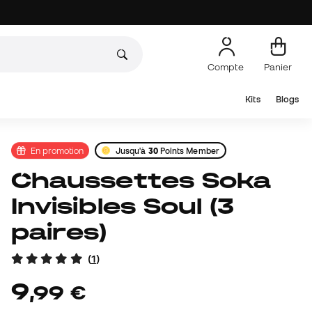
Compte
Panier
Kits
Blogs
En promotion
Jusqu'à
30
Points Member
Chaussettes Soka
Invisibles Soul (3
paires)
(
1
)
9
,
99
€