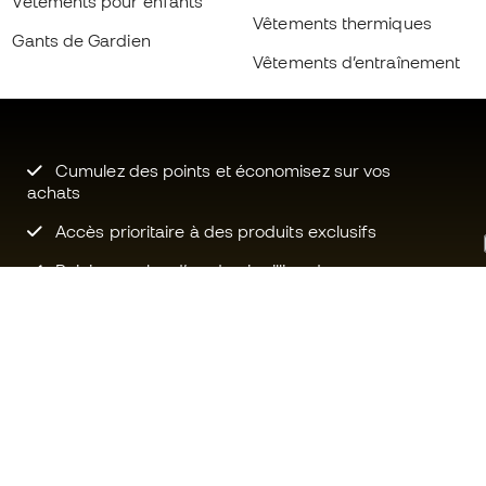
Vètements pour enfants
Vêtements thermiques
Gants de Gardien
Vêtements d’entraînement
Cumulez des points et économisez sur vos
achats
Accès prioritaire à des produits exclusifs
Rejoignez plus d’un demi-million de
membres.
Besoin d'aide ?
Fútbol Emot
Service client
La communa