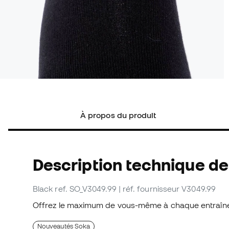
À propos du produit
Description technique d
Black
ref. SO_V3049.99
| réf. fournisseur V3049.99
Offrez le maximum de vous-même à chaque entraî
Nouveautés Soka