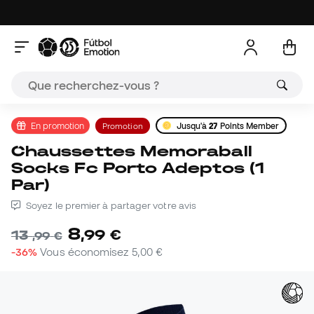
En promotion
Promotion
Jusqu'à
27
Points Member
Chaussettes Memoraball
Socks Fc Porto Adeptos (1
Par)
Soyez le premier à partager votre avis
8
,
99
€
13
,
99
€
-36%
Vous économisez
5,00 €