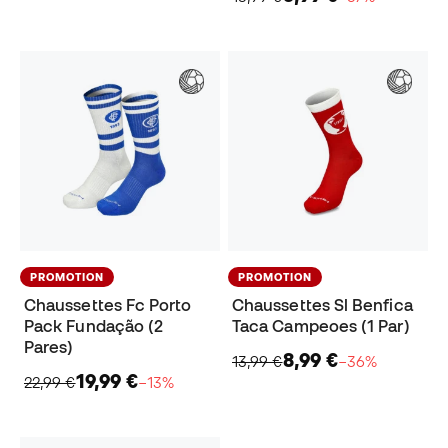
PROMOTION
PROMOTION
Chaussettes Fc Porto
Chaussettes Sl Benfica
Pack Fundação (2
Taca Campeoes (1 Par)
Pares)
8,99 €
13,99 €
−36%
19,99 €
22,99 €
−13%