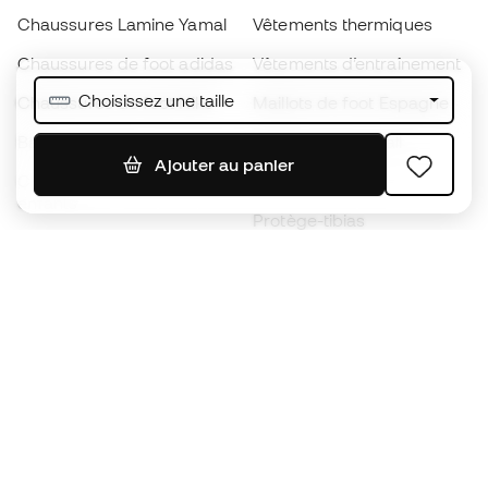
Chaussures Lamine Yamal
Vêtements thermiques
Chaussures de foot adidas
Vêtements d’entraînement
Choisissez une taille
Chaussures de foot Nike
Maillots de foot Espagne
Ballons de foot
Maillots de football
Ajouter au panier
Chaussures de foot pour
Imperméables
enfants
Protège-tibias
Gants pour enfant
Vêtements de gardien de
Chaussures pour enfants
but
Vètements pour enfants
Black Friday
Devenez
Member
dès maintenant