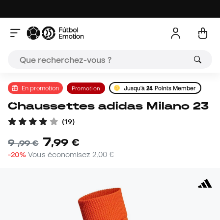
En promotion
Promotion
Jusqu'à
24
Points Member
Chaussettes adidas Milano 23
(
19
)
7
,
99
€
9
,
99
€
-20%
Vous économisez
2,00 €