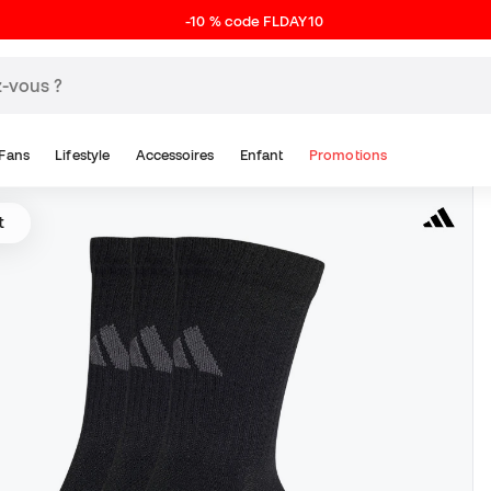
-10 % code FLDAY10
Fans
Lifestyle
Accessoires
Enfant
Promotions
t