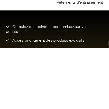
Vêtements d’entraînement
Cumulez des points et économisez sur vos
achats
Accès prioritaire à des produits exclusifs
Rejoignez plus d’un demi-million de
membres.
Besoin d'aide ?
Fútbol Emot
Service client
La communa
Échanges et retours
Rejoignez no