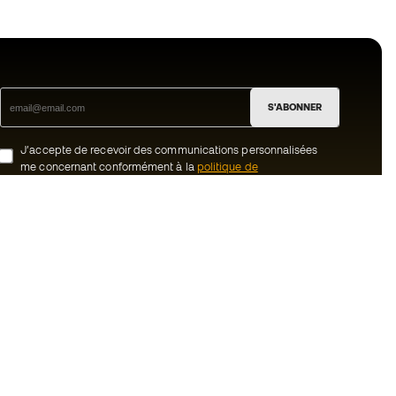
S'ABONNER
J’accepte de recevoir des communications personnalisées
me concernant conformément à la
politique de
confidentialité
de Sports Emotion.
ion
#BeTheBest
uté Member
Chez Sports Emotion, nous encourageons
une culture de vie sportive axée sur le
tre équipe
bien-être total de l’athlète, grâce à un