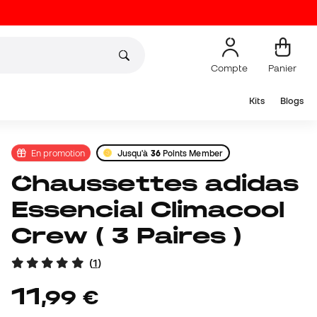
Compte
Panier
Kits
Blogs
En promotion
Jusqu'à
36
Points Member
Chaussettes adidas
Essencial Climacool
Crew ( 3 Paires )
(
1
)
11
,
99
€