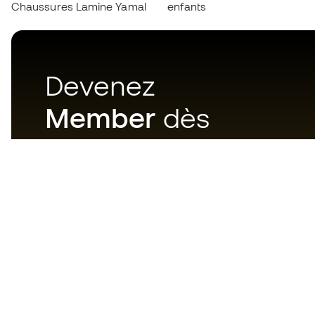
Chaussures Lamine Yamal
enfants
Devenez
Member
dès
maintenant
Téléchargez maintenant
l'application pour les
passionnés du matériel de foot
et profitez d'un achat plus