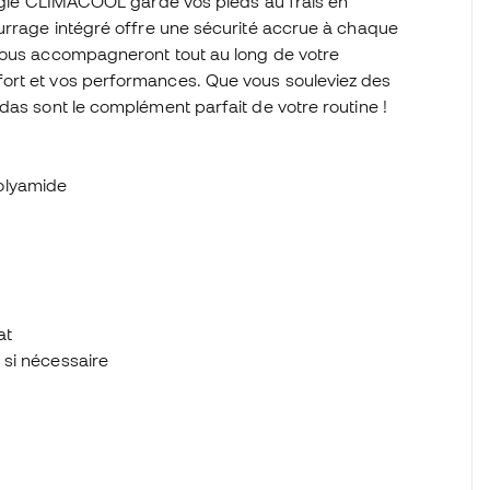
ologie CLIMACOOL garde vos pieds au frais en
ourrage intégré offre une sécurité accrue à chaque
 vous accompagneront tout au long de votre
ort et vos performances. Que vous souleviez des
das sont le complément parfait de votre routine !
Polyamide
at
e si nécessaire