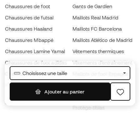
Chaussures de foot
Gants de Gardien
Chaussures de futsal
Maillots Real Madrid
Chaussures Haaland
Maillots FC Barcelona
Chaussures Mbappé
Maillots Atlético de Madrid
Chaussures Lamine Yamal
Vêtements thermiques
Chaussures de foot adidas
Vêtements d’entraînement
Choisissez une taille
Chaussures de foot Nike
Maillots de foot Espagne
Ballons de foot
Maillots de football
Ajouter au panier
Chaussures de foot pour
Imperméables
enfants
Protège-tibias
Gants pour enfant
Vêtements de gardien de
Chaussures pour enfants
but
Vètements pour enfants
Black Friday