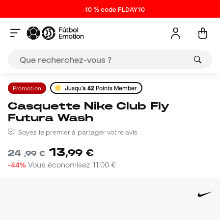
-10 % code FLDAY10
Promotion
Jusqu'à
42
Points Member
Casquette Nike Club Fly
Futura Wash
Soyez le premier à partager votre avis
13
,
99
€
24
,
99
€
-44%
Vous économisez
11,00 €