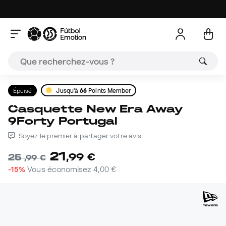
Épuisé
Jusqu'à
66
Points Member
Casquette New Era Away
9Forty Portugal
Soyez le premier à partager votre avis
21
,
99
€
25
,
99
€
-15%
Vous économisez
4,00 €