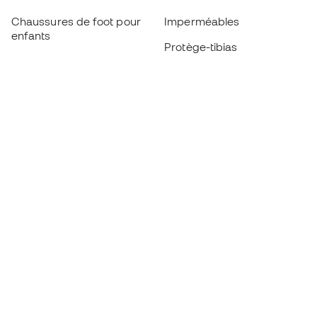
Chaussures de foot pour
Imperméables
enfants
Protège-tibias
Gants pour enfant
Vêtements de gardien de
Chaussures pour enfants
but
Vètements pour enfants
Black Friday
Devenez
Member
dès maintenant
Cumulez des points et économisez sur vos
achats
Accès prioritaire à des produits exclusifs
Rejoignez plus d’un demi-million de membres.