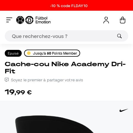
-10 % code FLDAY10
Épuisé
Jusqu'à
60
Points Member
Cache-cou Nike Academy Dri-
Fit
Soyez le premier à partager votre avis
19
,
99
€