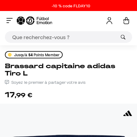
-10 % code FLDAY10
Jusqu'à
54
Points Member
Brassard capitaine adidas
Tiro L
Soyez le premier à partager votre avis
17
,
99
€