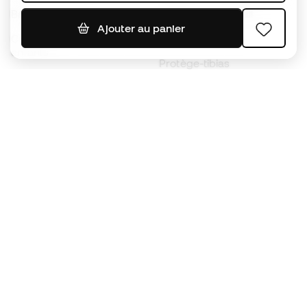
Ballons de foot
Maillots de football
Ajouter au panier
Chaussures de foot pour
Imperméables
enfants
Protège-tibias
Gants pour enfant
Vêtements de gardien de
Chaussures pour enfants
but
Vètements pour enfants
Black Friday
Devenez
Member
dès maintenant
Cumulez des points et économisez sur vos
achats
Accès prioritaire à des produits exclusifs