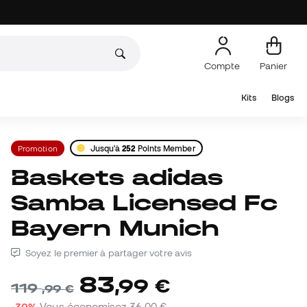
Compte
Panier
Kits
Blogs
Promotion
Jusqu'à
252
Points Member
Baskets adidas
Samba Licensed Fc
Bayern Munich
Soyez le premier à partager votre avis
83
,
99
€
119
,
99
€
-30%
Vous économisez
36,00 €