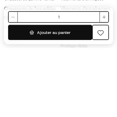
Chaussures de foot adidas
Vêtements d’entraînement
Chaussures de foot Nike
Maillots de foot Espagne
Ballons de foot
Maillots de football
Ajouter au panier
Chaussures de foot pour
Imperméables
enfants
Protège-tibias
Gants pour enfant
Vêtements de gardien de
Chaussures pour enfants
but
Vètements pour enfants
Black Friday
Devenez
Member
dès maintenant