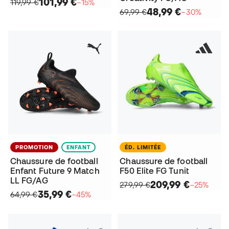
101,99 €
119,99 €
−15%
48,99 €
69,99 €
−30%
PROMOTION
ENFANT
ÉD. LIMITÉE
Chaussure de football
Chaussure de football
Enfant Future 9 Match
F50 Elite FG Tunit
LL FG/AG
209,99 €
279,99 €
−25%
35,99 €
64,99 €
−45%