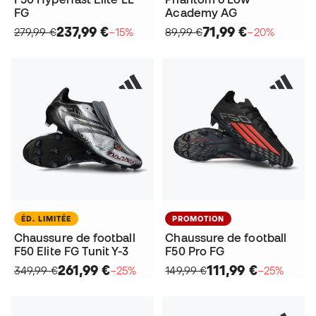
FG
Academy AG
237,99 €
71,99 €
279,99 €
−15%
89,99 €
−20%
ÉD. LIMITÉE
PROMOTION
Chaussure de football
Chaussure de football
F50 Elite FG Tunit Y-3
F50 Pro FG
261,99 €
111,99 €
349,99 €
−25%
149,99 €
−25%