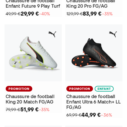
Chaussure de football
Chaussure de football
Enfant Future 9 Play Turf
King 20 Pro FG/AG
29,99 €
83,99 €
49,99 €
−40%
129,99 €
−35%
PROMOTION
PROMOTION
ENFANT
Chaussure de football
Chaussure de football
King 20 Match FG/AG
Enfant Ultra 6 Match+ LL
FG/AG
51,99 €
79,99 €
−35%
44,99 €
69,99 €
−36%