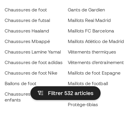
Chaussures de foot
Gants de Gardien
Chaussures de futsal
Maillots Real Madrid
Chaussures Haaland
Maillots FC Barcelona
Chaussures Mbappé
Maillots Atlético de Madrid
Chaussures Lamine Yamal
Vêtements thermiques
Chaussures de foot adidas
Vêtements d’entraînement
Chaussures de foot Nike
Maillots de foot Espagne
Ballons de foot
Maillots de football
Filtrer 532
articles
Chaussures de foot pour
Imperméables
enfants
Protège-tibias
Gants pour enfant
Vêtements de gardien de
Chaussures pour enfants
but