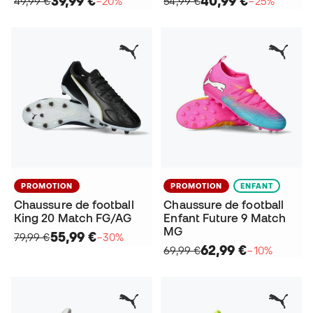
39,99 €
40,99 €
49,99 €
−20%
54,99 €
−25%
PROMOTION
PROMOTION
ENFANT
Chaussure de football
Chaussure de football
King 20 Match FG/AG
Enfant Future 9 Match
MG
55,99 €
79,99 €
−30%
62,99 €
69,99 €
−10%