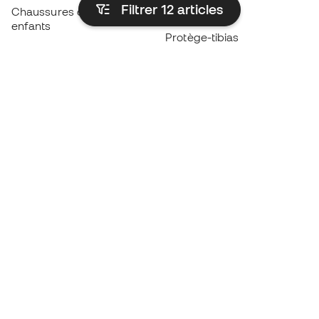
Filtrer 12
articles
Chaussures de foot pour
Imperméables
enfants
Protège-tibias
Gants pour enfant
Vêtements de gardien de
Chaussures pour enfants
but
Vètements pour enfants
Black Friday
Devenez
Member
dès maintenant
Cumulez des points et économisez sur vos
achats
Accès prioritaire à des produits exclusifs
Rejoignez plus d’un demi-million de membres.