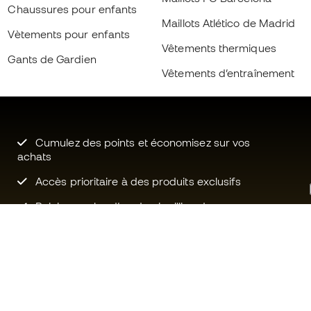
Chaussures pour enfants
Maillots Atlético de Madrid
Vètements pour enfants
Vêtements thermiques
Gants de Gardien
Vêtements d’entraînement
Cumulez des points et économisez sur vos
achats
Accès prioritaire à des produits exclusifs
Rejoignez plus d’un demi-million de
membres.
Besoin d'aide ?
Fútbol Emot