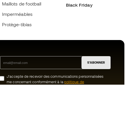
Maillots de football
Black Friday
Imperméables
Protège-tibias
S'ABONNER
J’accepte de recevoir des communications personnalisées
me concernant conformément à la
politique de
confidentialité
de Sports Emotion.
ion
#BeTheBest