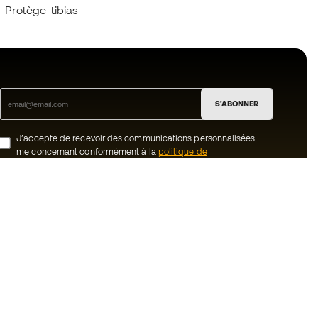
Protège-tibias
S'ABONNER
J’accepte de recevoir des communications personnalisées
me concernant conformément à la
politique de
confidentialité
de Sports Emotion.
ion
#BeTheBest
uté Member
Chez Sports Emotion, nous encourageons
une culture de vie sportive axée sur le