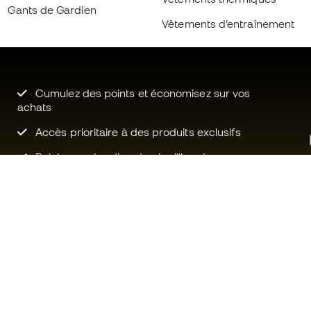
Gants de Gardien
Vêtements d’entraînement
Cumulez des points et économisez sur vos
achats
Accès prioritaire à des produits exclusifs
Rejoignez plus d’un demi-million de
membres.
Besoin d'aide ?
Fútbol Emot
Service client
La communa