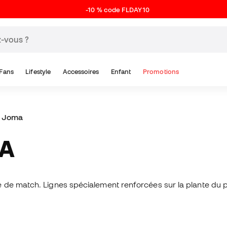
-10 % code FLDAY10
Fans
Lifestyle
Accessoires
Enfant
Promotions
s Joma
MA
 de match. Lignes spécialement renforcées sur la plante du p