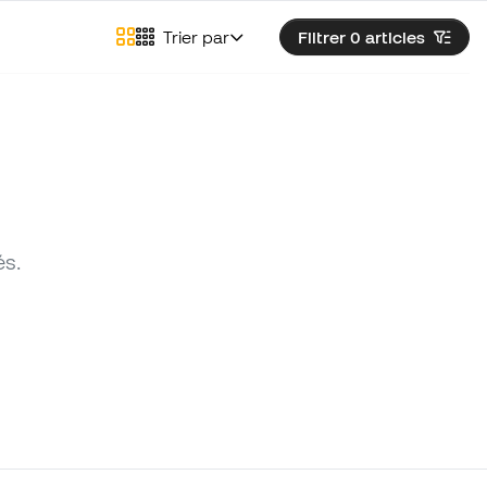
Trier par
Filtrer 0
articles
és.