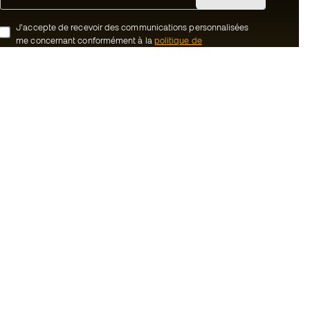
J’accepte de recevoir des communications personnalisées
me concernant conformément à la
politique de
confidentialité
de Sports Emotion.
ion
#BeTheBest
uté Member
Chez Sports Emotion, nous encourageons
une culture de vie sportive axée sur le
tre équipe
bien-être total de l’athlète, grâce à un
écosystème construit autour de la
énérales de vente
spécialisation de chacune des marques
qui composent le groupe.
cookies
Voir tous les magasins
onfidentialité
ales