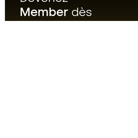
Member
dès
maintenant
Téléchargez maintenant
l'application pour les
passionnés du matériel de foot
et profitez d'un achat plus
rapide et pratique.