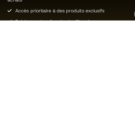
Accès prioritaire à des produits exclusifs
Rejoignez plus d’un demi-million de
membres.
Besoin d'aide ?
Fútbol Emot
Service client
La communa
Échanges et retours
Rejoignez no
Guide de l'équipement de football
Conditions g
Guide des tailles
Politique de 
Compliance
Politique de c
Sites Web internationaux de
Mentions Lég