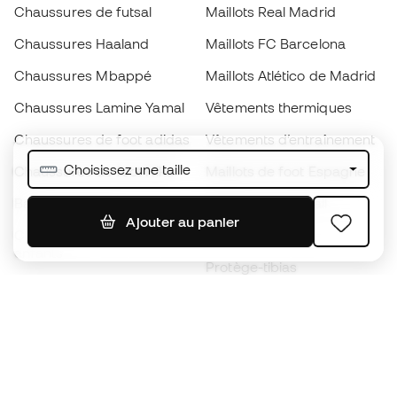
Chaussures de futsal
Maillots Real Madrid
Chaussures Haaland
Maillots FC Barcelona
Chaussures Mbappé
Maillots Atlético de Madrid
Chaussures Lamine Yamal
Vêtements thermiques
Chaussures de foot adidas
Vêtements d’entraînement
Choisissez une taille
Chaussures de foot Nike
Maillots de foot Espagne
Ballons de foot
Maillots de football
Ajouter au panier
Chaussures de foot pour
Imperméables
enfants
Protège-tibias
Gants pour enfant
Vêtements de gardien de
Chaussures pour enfants
but
Vètements pour enfants
Black Friday