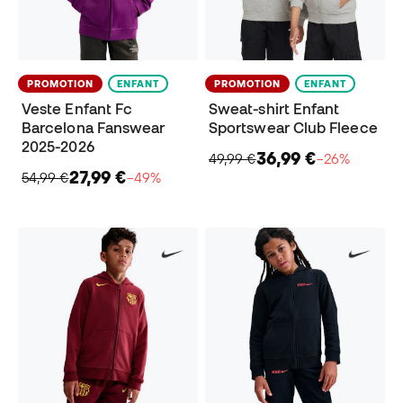
PROMOTION
ENFANT
PROMOTION
ENFANT
Veste Enfant Fc
Sweat-shirt Enfant
Barcelona Fanswear
Sportswear Club Fleece
2025-2026
36,99 €
49,99 €
−26%
27,99 €
54,99 €
−49%