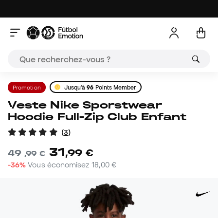
Promotion
Jusqu'à
96
Points Member
Veste Nike Sporstwear
Hoodie Full-Zip Club Enfant
(
3
)
31
,
99
€
49
,
99
€
-36%
Vous économisez
18,00 €