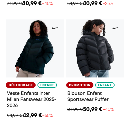
40,99 €
40,99 €
74,99 €
−45%
54,99 €
−25%
DÉSTOCKAGE
ENFANT
PROMOTION
ENFANT
Veste Enfants Inter
Blouson Enfant
Milan Fanswear 2025-
Sportswear Puffer
2026
50,99 €
84,99 €
−40%
42,99 €
94,99 €
−55%