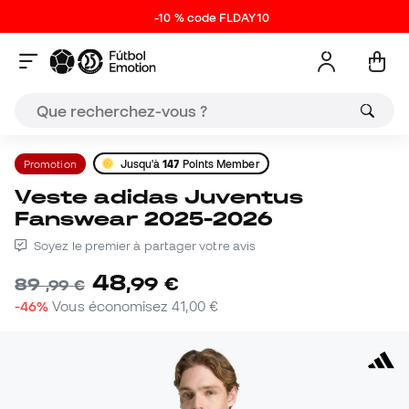
-10 % code FLDAY10
Promotion
Jusqu'à
147
Points Member
Veste adidas Juventus
Fanswear 2025-2026
Soyez le premier à partager votre avis
48
,
99
€
89
,
99
€
-46%
Vous économisez
41,00 €