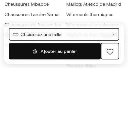
Chaussures Mbappé
Maillots Atlético de Madrid
Chaussures Lamine Yamal
Vêtements thermiques
Chaussures de foot adidas
Vêtements d’entraînement
Choisissez une taille
Chaussures de foot Nike
Maillots de foot Espagne
Ballons de foot
Maillots de football
Ajouter au panier
Chaussures de foot pour
Imperméables
enfants
Protège-tibias
Gants pour enfant
Vêtements de gardien de
Chaussures pour enfants
but
Vètements pour enfants
Black Friday
Devenez