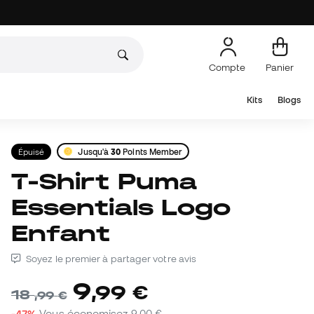
Compte
Panier
Kits
Blogs
Épuisé
Jusqu'à
30
Points Member
T-Shirt Puma
Essentials Logo
Enfant
Soyez le premier à partager votre avis
9
,
99
€
18
,
99
€
-47%
Vous économisez
9,00 €