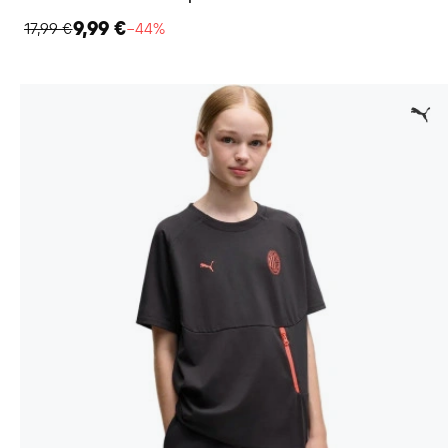
9,99 €
17,99 €
−44%