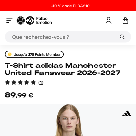
-10 % code FLDAY10
Jusqu'à
270
Points Member
T-Shirt adidas Manchester
United Fanswear 2026-2027
(
1
)
89
,
99
€