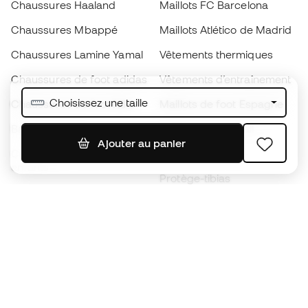
Chaussures Haaland
Maillots FC Barcelona
Chaussures Mbappé
Maillots Atlético de Madrid
Chaussures Lamine Yamal
Vêtements thermiques
Chaussures de foot adidas
Vêtements d’entraînement
Choisissez une taille
Chaussures de foot Nike
Maillots de foot Espagne
Ballons de foot
Maillots de football
Ajouter au panier
Chaussures de foot pour
Imperméables
enfants
Protège-tibias
Gants pour enfant
Vêtements de gardien de
Chaussures pour enfants
but
Vètements pour enfants
Black Friday