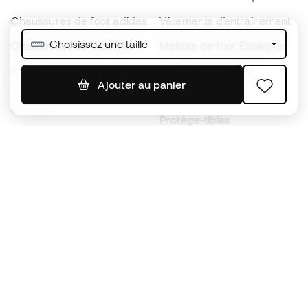
Chaussures de foot adidas
Vêtements d’entraînement
Choisissez une taille
Chaussures de foot Nike
Maillots de foot Espagne
Ballons de foot
Maillots de football
Ajouter au panier
Chaussures de foot pour
Imperméables
enfants
Protège-tibias
Gants pour enfant
Vêtements de gardien de
Chaussures pour enfants
but
Vètements pour enfants
Black Friday
Devenez
Member
dès maintenant