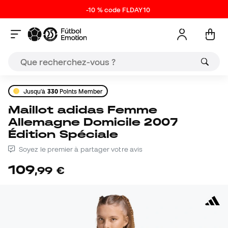
-10 % code FLDAY10
Jusqu'à
330
Points Member
Maillot adidas Femme
Allemagne Domicile 2007
Édition Spéciale
Soyez le premier à partager votre avis
109
,
99
€