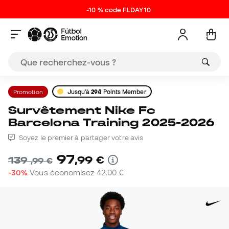
-10 % code FLDAY10
Promotion
Jusqu'à
294
Points Member
Survêtement Nike Fc
Barcelona Training 2025-2026
Soyez le premier à partager votre avis
97
,
99
€
139
,
99
€
-30%
Vous économisez
42,00 €