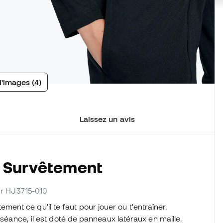
d'images (4)
Laissez un avis
u Survêtement
eur HJ3715-010
ement ce qu'il te faut pour jouer ou t'entraîner.
 séance, il est doté de panneaux latéraux en maille,