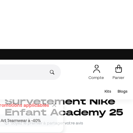
Choisissez une taille
Ajouter au panier
Ajoutez au moins
70 €
pour bénéficier de la livraison gratuite
0,00 €
+63,99 €
Autres couleurs