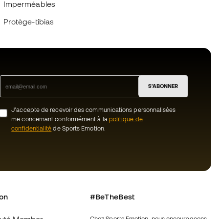
Protège-tibias
S'ABONNER
J’accepte de recevoir des communications personnalisées
me concernant conformément à la
politique de
confidentialité
de Sports Emotion.
ion
#BeTheBest
uté Member
Chez Sports Emotion, nous encourageons