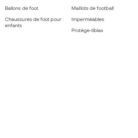
Ballons de foot
Maillots de football
Chaussures de foot pour
Imperméables
enfants
Protège-tibias
Gants pour enfant
Vêtements de gardien de
Chaussures pour enfants
but
Vètements pour enfants
Black Friday
Devenez
Member
dès maintenant
Cumulez des points et économisez sur vos
achats
Accès prioritaire à des produits exclusifs