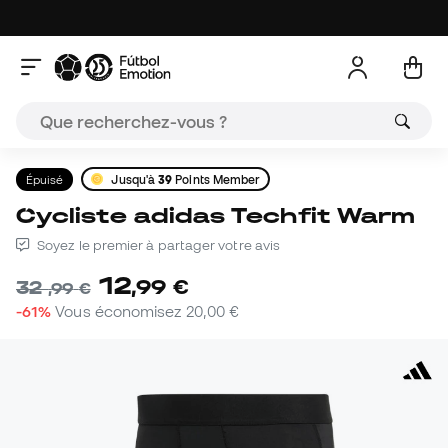
Épuisé
Jusqu'à
39
Points Member
Cycliste adidas Techfit Warm
Soyez le premier à partager votre avis
12
,
99
€
32
,
99
€
-61%
Vous économisez
20,00 €