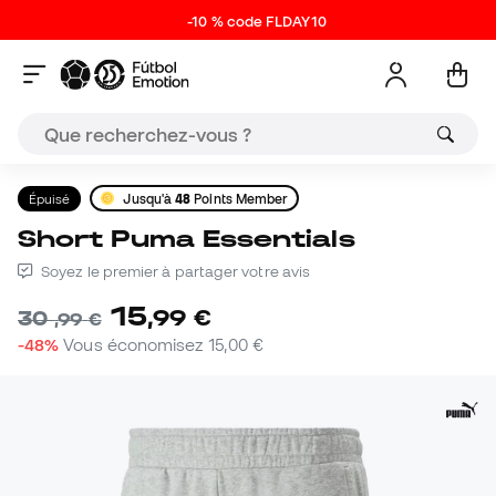
-10 % code FLDAY10
Épuisé
Jusqu'à
48
Points Member
Short Puma Essentials
Soyez le premier à partager votre avis
15
,
99
€
30
,
99
€
-48%
Vous économisez
15,00 €