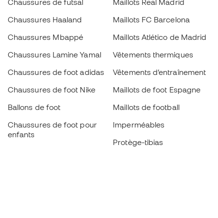
Chaussures de futsal
Maillots Real Madrid
Chaussures Haaland
Maillots FC Barcelona
Chaussures Mbappé
Maillots Atlético de Madrid
Chaussures Lamine Yamal
Vêtements thermiques
Chaussures de foot adidas
Vêtements d’entraînement
Chaussures de foot Nike
Maillots de foot Espagne
Ballons de foot
Maillots de football
Chaussures de foot pour
Imperméables
enfants
Protège-tibias
Gants pour enfant
Vêtements de gardien de
Chaussures pour enfants
but
Vètements pour enfants
Black Friday