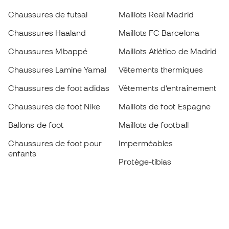
Chaussures de futsal
Maillots Real Madrid
Chaussures Haaland
Maillots FC Barcelona
Chaussures Mbappé
Maillots Atlético de Madrid
Chaussures Lamine Yamal
Vêtements thermiques
Chaussures de foot adidas
Vêtements d’entraînement
Chaussures de foot Nike
Maillots de foot Espagne
Ballons de foot
Maillots de football
Chaussures de foot pour
Imperméables
enfants
Protège-tibias
Gants pour enfant
Vêtements de gardien de
Chaussures pour enfants
but
Vètements pour enfants
Black Friday