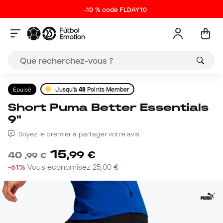
-10 % code FLDAY10
Épuisé
Jusqu'à
48
Points Member
Short Puma Better Essentials
9"
Soyez le premier à partager votre avis
15
,
99
€
40
,
99
€
-61%
Vous économisez
25,00 €