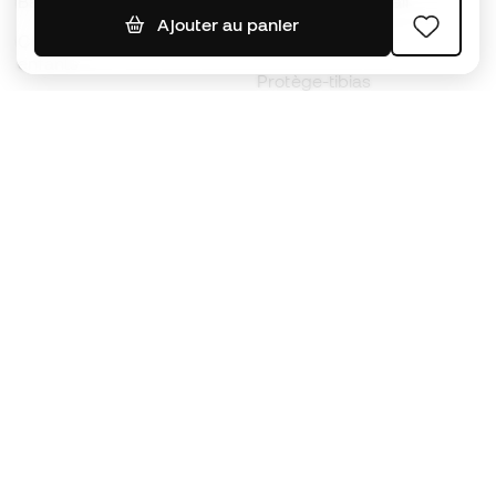
Ballons de foot
Maillots de football
Ajouter au panier
Chaussures de foot pour
Imperméables
enfants
Protège-tibias
Gants pour enfant
Vêtements de gardien de
Chaussures pour enfants
but
Vètements pour enfants
Black Friday
Devenez
Member
dès maintenant
Cumulez des points et économisez sur vos
achats
Accès prioritaire à des produits exclusifs
Rejoignez plus d’un demi-million de membres.