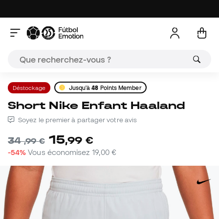
Déstockage
Jusqu'à
48
Points Member
Short Nike Enfant Haaland
Soyez le premier à partager votre avis
15
,
99
€
34
,
99
€
-54%
Vous économisez
19,00 €