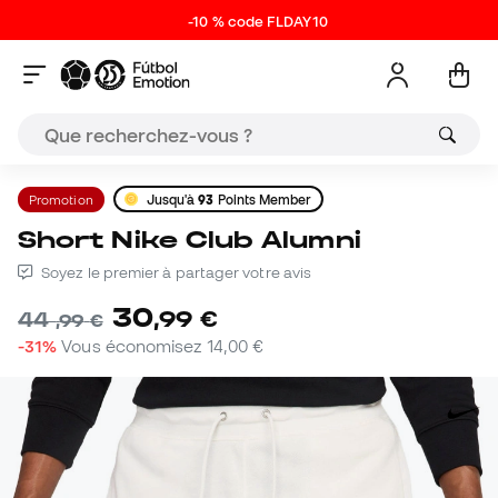
-10 % code FLDAY10
Promotion
Jusqu'à
93
Points Member
Short Nike Club Alumni
Soyez le premier à partager votre avis
30
,
99
€
44
,
99
€
-31%
Vous économisez
14,00 €