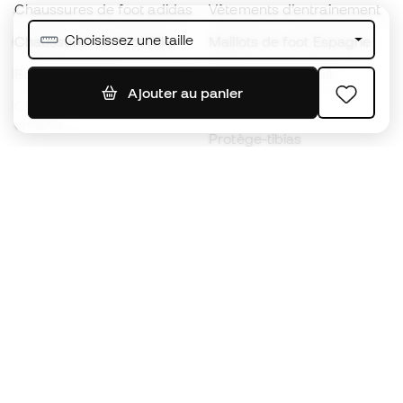
Chaussures de foot adidas
Vêtements d’entraînement
Choisissez une taille
Chaussures de foot Nike
Maillots de foot Espagne
Ballons de foot
Maillots de football
Ajouter au panier
Chaussures de foot pour
Imperméables
enfants
Protège-tibias
Gants pour enfant
Vêtements de gardien de
Chaussures pour enfants
but
Vètements pour enfants
Black Friday
Devenez
Member
dès maintenant
Cumulez des points et économisez sur vos