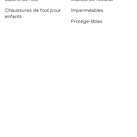
Chaussures de foot pour
Imperméables
enfants
Protège-tibias
Gants pour enfant
Vêtements de gardien de
Chaussures pour enfants
but
Vètements pour enfants
Black Friday
Devenez
Member
dès maintenant
Cumulez des points et économisez sur vos
achats
Accès prioritaire à des produits exclusifs
Rejoignez plus d’un demi-million de membres.