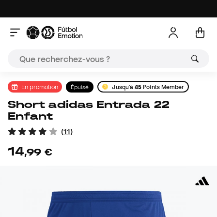
En promotion
Épuisé
Jusqu'à
45
Points Member
Short adidas Entrada 22
Enfant
(
11
)
14
,
99
€