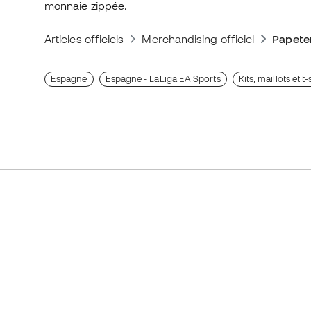
monnaie zippée.
Articles officiels
Merchandising officiel
Papete
Espagne
Espagne - LaLiga EA Sports
Kits, maillots et 