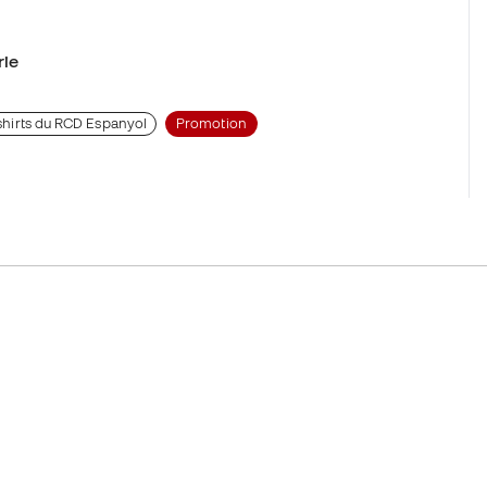
rie
t-shirts du RCD Espanyol
Promotion