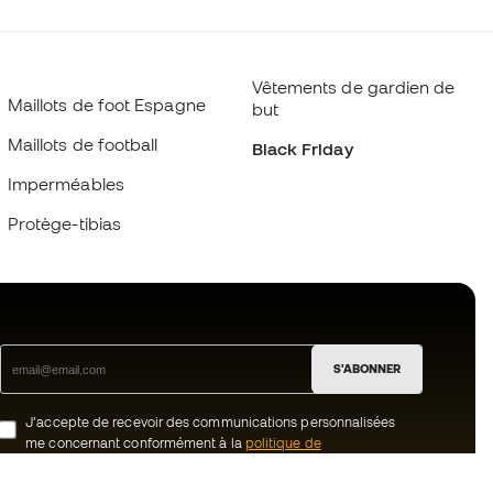
Vêtements de gardien de
Maillots de foot Espagne
but
Maillots de football
Black Friday
Imperméables
Protège-tibias
S'ABONNER
J’accepte de recevoir des communications personnalisées
me concernant conformément à la
politique de
confidentialité
de Sports Emotion.