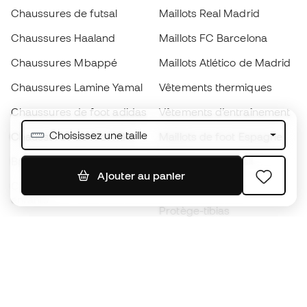
Chaussures de futsal
Maillots Real Madrid
Chaussures Haaland
Maillots FC Barcelona
Chaussures Mbappé
Maillots Atlético de Madrid
Chaussures Lamine Yamal
Vêtements thermiques
Chaussures de foot adidas
Vêtements d’entraînement
Choisissez une taille
Chaussures de foot Nike
Maillots de foot Espagne
Ballons de foot
Maillots de football
Ajouter au panier
Chaussures de foot pour
Imperméables
enfants
Protège-tibias
Gants pour enfant
Vêtements de gardien de
Chaussures pour enfants
but
Vètements pour enfants
Black Friday