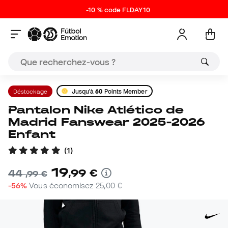
-10 % code FLDAY10
Déstockage
Jusqu'à
60
Points Member
Pantalon Nike Atlético de
Madrid Fanswear 2025-2026
Enfant
(
1
)
19
,
99
€
44
,
99
€
-56%
Vous économisez
25,00 €