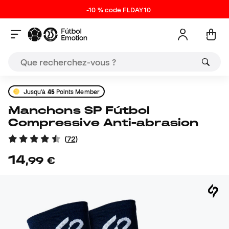
-10 % code FLDAY10
Jusqu'à
45
Points Member
Manchons SP Fútbol
Compressive Anti-abrasion
(
72
)
14
,
99
€