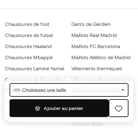
Chaussures de foot
Gants de Gardien
Chaussures de futsal
Maillots Real Madrid
Chaussures Haaland
Maillots FC Barcelona
Chaussures Mbappé
Maillots Atlético de Madrid
Chaussures Lamine Yamal
Vêtements thermiques
Chaussures de foot adidas
Vêtements d’entraînement
Choisissez une taille
Chaussures de foot Nike
Maillots de foot Espagne
Ballons de foot
Maillots de football
Ajouter au panier
Chaussures de foot pour
Imperméables
enfants
Protège-tibias
Gants pour enfant
Vêtements de gardien de