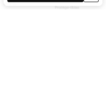
enfants
Protège-tibias
Gants pour enfant
Vêtements de gardien de
Chaussures pour enfants
but
Vètements pour enfants
Black Friday
Devenez
Member
dès maintenant
Cumulez des points et économisez sur vos
achats
Accès prioritaire à des produits exclusifs
Rejoignez plus d’un demi-million de membres.