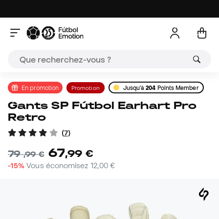
En promotion
Promotion
Jusqu'à
204
Points Member
Gants SP Fútbol Earhart Pro
Retro
(
7
)
67
,
99
€
79
,
99
€
-15%
Vous économisez
12,00 €