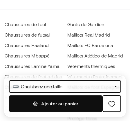
Chaussures de foot
Gants de Gardien
Chaussures de futsal
Maillots Real Madrid
Chaussures Haaland
Maillots FC Barcelona
Chaussures Mbappé
Maillots Atlético de Madrid
Chaussures Lamine Yamal
Vêtements thermiques
Chaussures de foot adidas
Vêtements d’entraînement
Choisissez une taille
Chaussures de foot Nike
Maillots de foot Espagne
Ballons de foot
Maillots de football
Ajouter au panier
Chaussures de foot pour
Imperméables
enfants
Protège-tibias
Gants pour enfant
Vêtements de gardien de