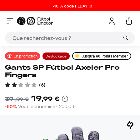
-10 % code FLDAY10
En promotion
Déstockage
Jusqu'à
60
Points Member
Gants SP Fútbol Axeler Pro
Fingers
(
6
)
19
,
99
€
39
,
99
€
-50%
Vous économisez
20,00 €