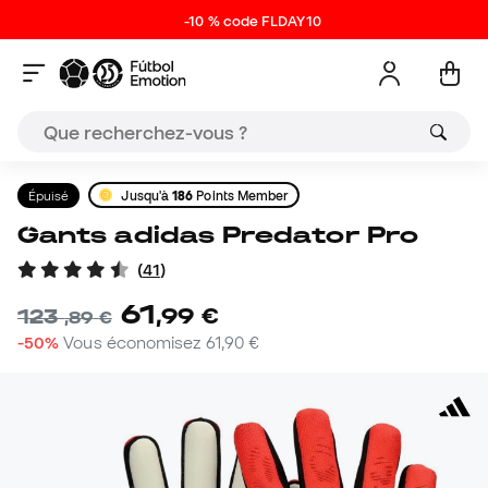
-10 % code FLDAY10
Épuisé
Jusqu'à
186
Points Member
Gants adidas Predator Pro
(
41
)
61
,
99
€
123
,
89
€
-50%
Vous économisez
61,90 €