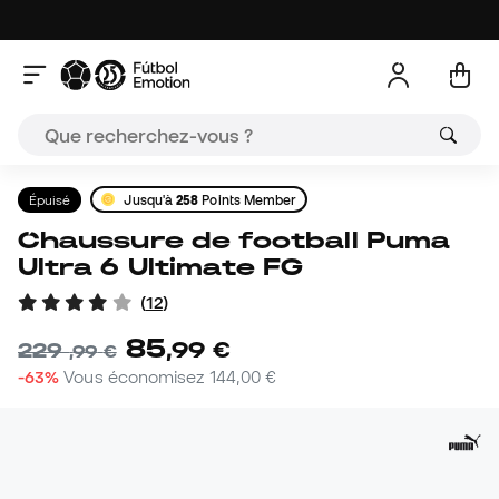
Épuisé
Jusqu'à
258
Points Member
Chaussure de football Puma
Ultra 6 Ultimate FG
(
12
)
85
,
99
€
229
,
99
€
-63%
Vous économisez
144,00 €