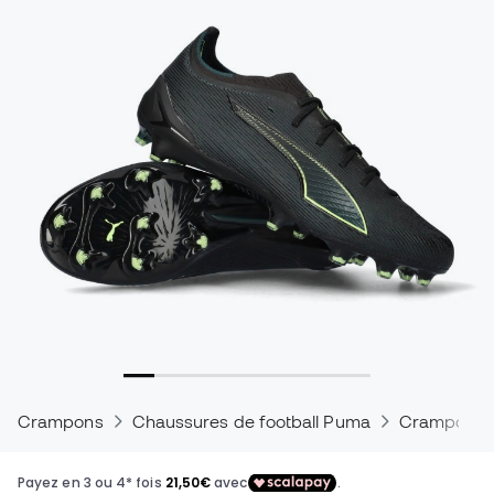
Crampons
Chaussures de football Puma
Crampons P