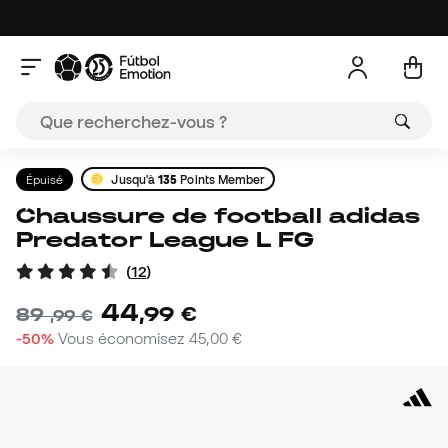
Épuisé
Jusqu'à
135
Points Member
Chaussure de football adidas
Predator League L FG
(
12
)
44
,
99
€
89
,
99
€
-50%
Vous économisez
45,00 €