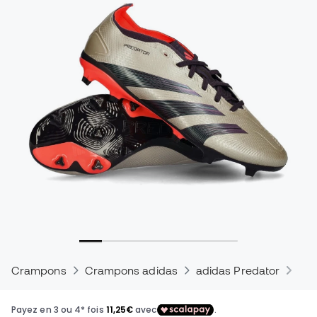
Crampons
Crampons adidas
adidas Predator
Cra